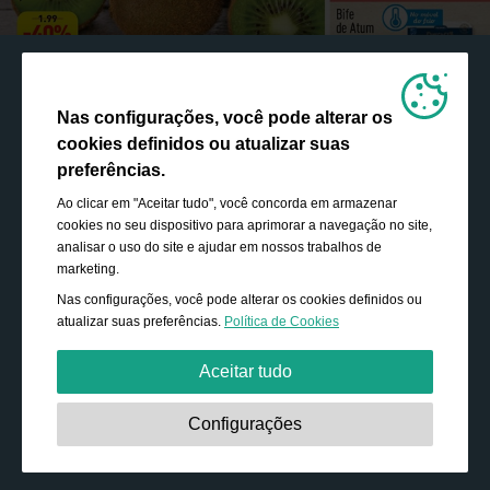
Nas configurações, você pode alterar os
cookies definidos ou atualizar suas
preferências.
Ao clicar em "Aceitar tudo", você concorda em armazenar
cookies no seu dispositivo para aprimorar a navegação no site,
analisar o uso do site e ajudar em nossos trabalhos de
marketing.
Nas configurações, você pode alterar os cookies definidos ou
atualizar suas preferências.
Política de Cookies
Aceitar tudo
Estritamente necessário:
Os cookies são essenciais para
Configurações
ativar funcionalidades básicas, como navegação,
conceder acesso ao conteúdo protegido e salvar o
conteúdo do seu carrinho de compras durante a sua